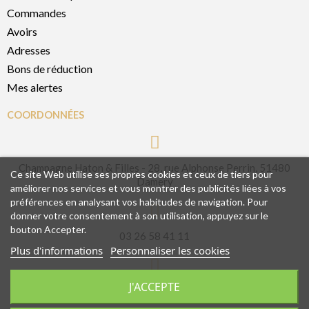
Commandes
Avoirs
Adresses
Bons de réduction
Mes alertes
COORDONNÉES
Champagne Haton & Filles - 28, rue Alphonse Perrin, 51480
Ce site Web utilise ses propres cookies et ceux de tiers pour
Damery
améliorer nos services et vous montrer des publicités liées à vos
préférences en analysant vos habitudes de navigation. Pour
donner votre consentement à son utilisation, appuyez sur le
bouton Accepter.
03 26 58 41 11
Plus d'informations
Personnaliser les cookies
J'ACCEPTE
contact@champagnehatonetfilles.fr