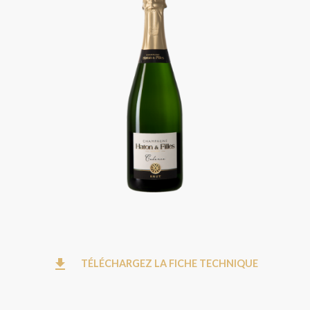
file_download
TÉLÉCHARGEZ LA FICHE TECHNIQUE