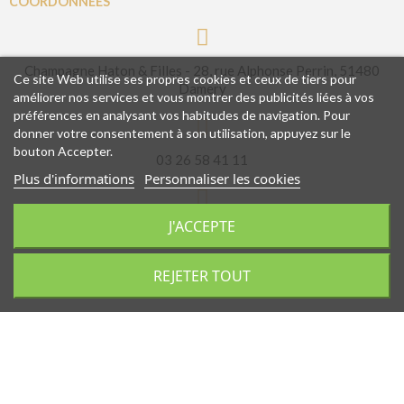
COORDONNÉES
Champagne Haton & Filles - 28, rue Alphonse Perrin, 51480
Ce site Web utilise ses propres cookies et ceux de tiers pour
Damery
améliorer nos services et vous montrer des publicités liées à vos
préférences en analysant vos habitudes de navigation. Pour
donner votre consentement à son utilisation, appuyez sur le
bouton Accepter.
03 26 58 41 11
Plus d'informations
Personnaliser les cookies
J'ACCEPTE
contact@champagnehatonetfilles.fr
REJETER TOUT